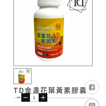
TD金盞花葉黃素膠囊
數量