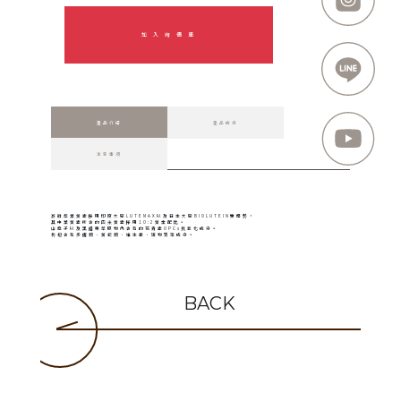
加 入 詢 價 車
產品介紹
產品成分
注意事項
游離型葉黃素採用印度大廠LUTEMAX以及日本大廠BIOLUTEIN雙優勢，
其中葉黃素所含的四米黃素採用10:2黃金配比。
山桑子以及黑醋栗萃取物內含有的花青素OPCs抗氧化成分。
枸杞含有多醣類、黃銅類、維生素、礦物質等成分。
BACK