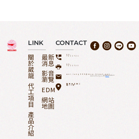
LINK
CONTACT
關
最新
08-
7211721
於
消息
08-
7211723
葳
影音
龍
wei.lung888@msa.hinet.net
Copyright 2023 © 葳龍貿易有限公司
瀏覽
Website Designed By
RENU
代
屏東市工業二
路20號
EDM
工
項
網站
目
地圖
產
品
介
紹