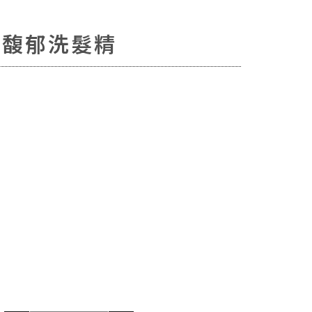
萃馥郁洗髮精