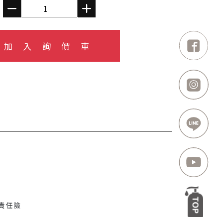
加 入 詢 價 車
品責任險