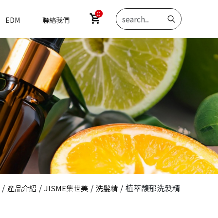
0
shopping_cart
EDM
聯絡我們
/
/
/
/
植萃馥郁洗髮精
產品介紹
JISME集世美
洗髮精