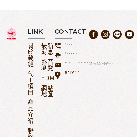
LINK
CONTACT
關
最新
08-
7211721
於
消息
08-
7211723
葳
影音
龍
wei.lung888@msa.hinet.net
Copyright 2023 © 葳龍貿易有限公司
瀏覽
Website Designed By
RENU
代
屏東市工業二
路20號
EDM
工
項
網站
目
地圖
產
品
介
紹
聯
絡