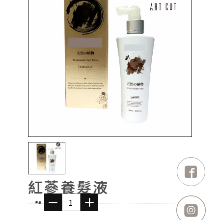
紅蔘養髮液
數量