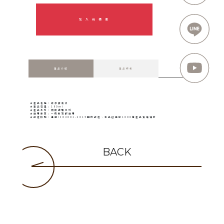
加 入 詢 價 車
產品介紹
產品特色
★產品名稱：紅蔘養髮液
★產品容量：180ml
★產品系列：頭皮護理系列
★適用髮質：一般髮質都適用
★認證檢驗：通過ISO9001-2015國際認證、本品已投保1000萬產品責任任險
BACK